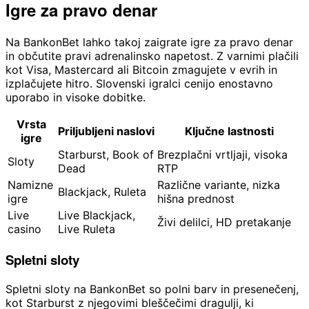
Igre za pravo denar
Na BankonBet lahko takoj zaigrate igre za pravo denar
in občutite pravi adrenalinsko napetost. Z varnimi plačili
kot Visa, Mastercard ali Bitcoin zmagujete v evrih in
izplačujete hitro. Slovenski igralci cenijo enostavno
uporabo in visoke dobitke.
Vrsta
Priljubljeni naslovi
Ključne lastnosti
igre
Starburst, Book of
Brezplačni vrtljaji, visoka
Sloty
Dead
RTP
Namizne
Različne variante, nizka
Blackjack, Ruleta
igre
hišna prednost
Live
Live Blackjack,
Živi delilci, HD pretakanje
casino
Live Ruleta
Spletni sloty
Spletni sloty na BankonBet so polni barv in presenečenj,
kot Starburst z njegovimi bleščečimi dragulji, ki