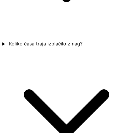
Koliko časa traja izplačilo zmag?